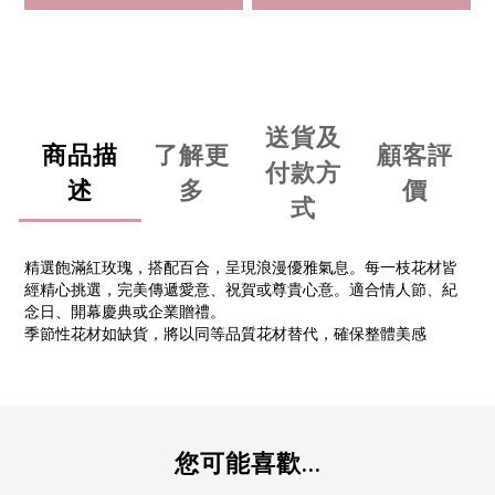
送貨及
商品描
了解更
顧客評
付款方
述
多
價
式
精選飽滿紅玫瑰，搭配百合，呈現浪漫優雅氣息。每一枝花材皆
經精心挑選，完美傳遞愛意、祝賀或尊貴心意。適合情人節、紀
念日、開幕慶典或企業贈禮。
季節性花材如缺貨，將以同等品質花材替代，確保整體美感
您可能喜歡...