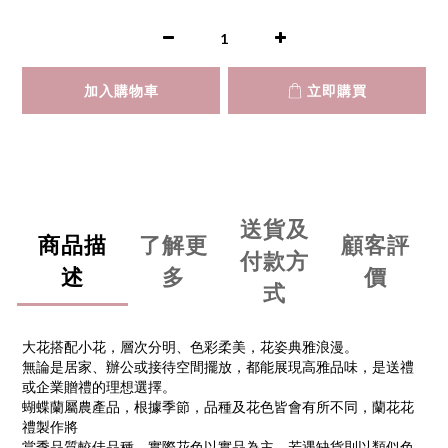
加入購物車
立即購買
送貨及
商品描
了解更
顧客評
付款方
述
多
價
式
大花搭配小花，層次分明、色彩柔美，花姿典雅浪漫。
無論是居家、辦公或接待空間擺放，都能展現高雅品味，是送禮
或企業贈禮的理想選擇。
蝴蝶蘭屬農產品，根據季節，品種及花色皆會有所不同，蘭花花
禮製作將
當季品質較佳品種，實際花色以實品為主，若遇缺貨則以類似色