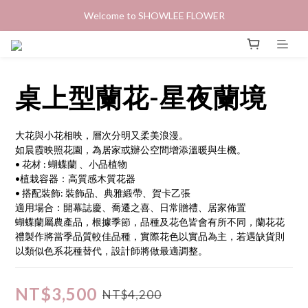
Welcome to SHOWLEE FLOWER
桌上型蘭花-星夜蘭境
大花與小花相映，層次分明又柔美浪漫。 
如晨霞映照花園，為居家或辦公空間增添溫暖與生機。
• 花材 : 蝴蝶蘭 、小品植物
•植栽容器：高質感木質花器
• 搭配裝飾: 裝飾品、典雅緞帶、賀卡乙張
適用場合：開幕誌慶、喬遷之喜、日常贈禮、居家佈置
蝴蝶蘭屬農產品，根據季節，品種及花色皆會有所不同，蘭花花
禮製作將當季品質較佳品種，實際花色以實品為主，若遇缺貨則
以類似色系花種替代，設計師將做最適調整。
NT$3,500
NT$4,200