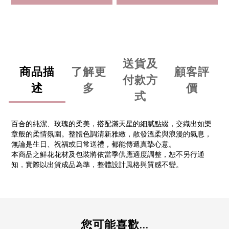
送貨及
商品描
了解更
顧客評
付款方
述
多
價
式
百合的純潔、玫瑰的柔美，搭配滿天星的細膩點綴，交織出如樂
章般的柔情氛圍。整體色調清新雅緻，散發溫柔與浪漫的氣息，
無論是生日、祝福或日常送禮，都能傳遞真摯心意。
本商品之鮮花花材及包裝將依當季供應適度調整，恕不另行通
知，實際以出貨成品為準，整體設計風格與質感不變。
您可能喜歡...