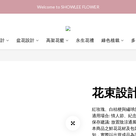
Welcome to SHOWLEE FLOWER
設計
盆花設計
高架花籃
永生花禮
綠色植栽
多
花束設
紅玫瑰、白桔梗與繡球
適用場合: 情人節、
保存建議: 放置陰涼通
本商品之鮮花花材及包
知，實際以出貨成品為