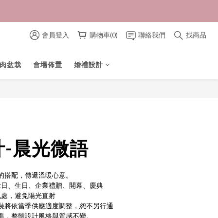
會員登入
購物車(0)
聯絡我們
找商品
肉盆栽
會場佈置
婚禮設計
立即購買
計-晨光微語
的搭配，傳遞溫暖心意。
紀念日、生日、企業禮贈、開幕、慶典
風處，避免陽光直射
裝將依當季供應適度調整，恕不另行通
準，整體設計風格與質感不變。